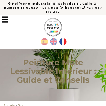
Polígono Industrial El Salvador II, Calle X,
número 16 02630 - La Roda (Albacete)
+34 967
114 272
Peinture Mate
Lessivable Intérieur :
Guide et Conseils
Portada
>
Blog