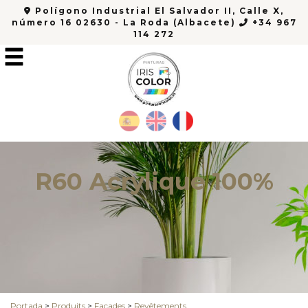
Polígono Industrial El Salvador II, Calle X,
número 16 02630 - La Roda (Albacete)
+34 967
114 272
R60 Acrylique 100%
Portada
>
Produits
>
Façades
>
Revêtements