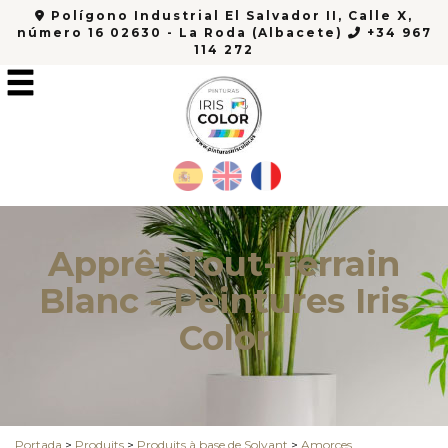
Polígono Industrial El Salvador II, Calle X,
número 16 02630 - La Roda (Albacete)
+34 967
114 272
Apprêt Tout-Terrain
Blanc - Peintures Iris
Color
Portada
>
Produits
>
Produits à base de Solvant
>
Amorces