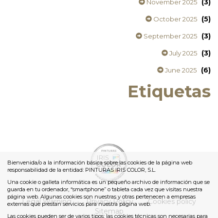
(3)
November 2025
(5)
October 2025
(3)
September 2025
(3)
July 2025
(6)
June 2025
Etiquetas
Bienvenida/o a la información básica sobre las cookies de la página web
responsabilidad de la entidad: PINTURAS IRIS COLOR, S.L.
Una cookie o galleta informática es un pequeño archivo de información que se
guarda en tu ordenador, “smartphone” o tableta cada vez que visitas nuestra
página web. Algunas cookies son nuestras y otras pertenecen a empresas
Legal Warning
Privacy Policy
Cookies policy
externas que prestan servicios para nuestra página web.
Sitemap
Las cookies pueden ser de varios tipos: las cookies técnicas son necesarias para