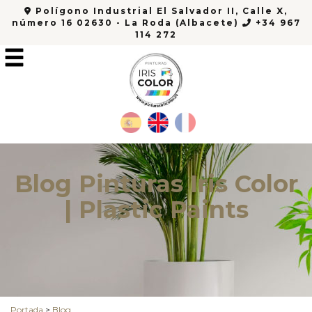
Polígono Industrial El Salvador II, Calle X,
número 16 02630 - La Roda (Albacete)
+34 967
114 272
Blog Pinturas Iris Color
| Plastic Paints
Portada
>
Blog