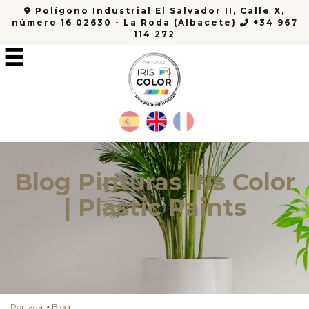
Polígono Industrial El Salvador II, Calle X,
número 16 02630 - La Roda (Albacete)
+34 967
114 272
Blog Pinturas Iris Color
| Plastic Paints
Portada
>
Blog