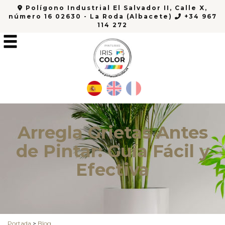
Polígono Industrial El Salvador II, Calle X,
número 16 02630 - La Roda (Albacete)
+34 967
114 272
Arregla Grietas Antes
de Pintar: Guía Fácil y
Efectiva
Portada
>
Blog