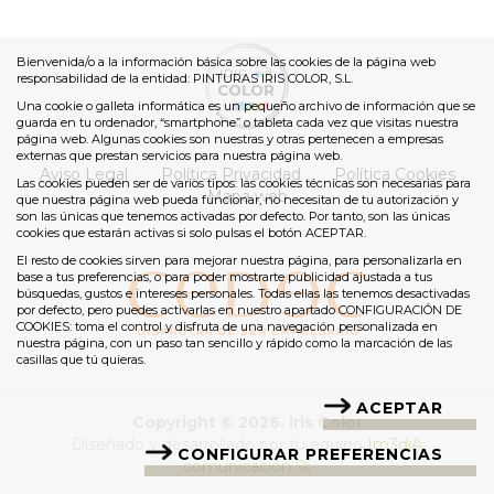
Bienvenida/o a la información básica sobre las cookies de la página web
responsabilidad de la entidad: PINTURAS IRIS COLOR, S.L.
Una cookie o galleta informática es un pequeño archivo de información que se
guarda en tu ordenador, “smartphone” o tableta cada vez que visitas nuestra
página web. Algunas cookies son nuestras y otras pertenecen a empresas
externas que prestan servicios para nuestra página web.
Aviso Legal
Política Privacidad
Política Cookies
Las cookies pueden ser de varios tipos: las cookies técnicas son necesarias para
Mapa web
que nuestra página web pueda funcionar, no necesitan de tu autorización y
son las únicas que tenemos activadas por defecto. Por tanto, son las únicas
cookies que estarán activas si solo pulsas el botón ACEPTAR.
El resto de cookies sirven para mejorar nuestra página, para personalizarla en
base a tus preferencias, o para poder mostrarte publicidad ajustada a tus
búsquedas, gustos e intereses personales. Todas ellas las tenemos desactivadas
por defecto, pero puedes activarlas en nuestro apartado CONFIGURACIÓN DE
COOKIES: toma el control y disfruta de una navegación personalizada en
nuestra página, con un paso tan sencillo y rápido como la marcación de las
casillas que tú quieras.
ACEPTAR
Copyright © 2026. Iris Color
Diseñado y desarrollado por tu equipo
Im3diA
CONFIGURAR PREFERENCIAS
comunicación 🚀