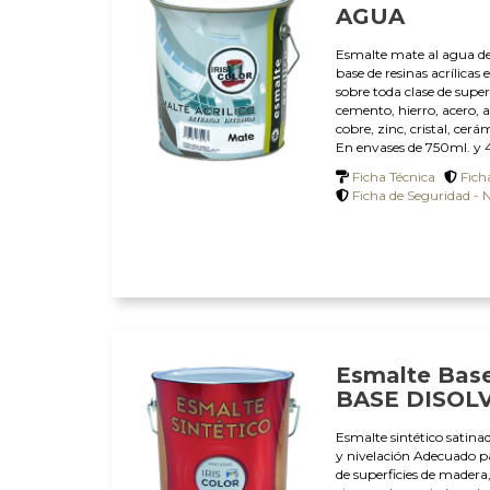
AGUA
Esmalte mate al agua d
base de resinas acrílicas 
sobre toda clase de super
cemento, hierro, acero,
cobre, zinc, cristal, cerá
En envases de 750ml. y 4 
Ficha Técnica
Ficha
Ficha de Seguridad - 
Esmalte Base
BASE DISOL
Esmalte sintético satina
y nivelación Adecuado pa
de superficies de madera,