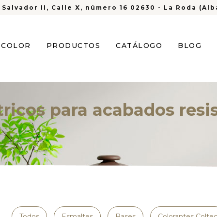
 Salvador II, Calle X, número 16 02630 - La Roda (Al
S COLOR
PRODUCTOS
CATÁLOGO
BLOG
ricos para acabados resist
Todos
Esmaltes
Bases
Colorantes Colte