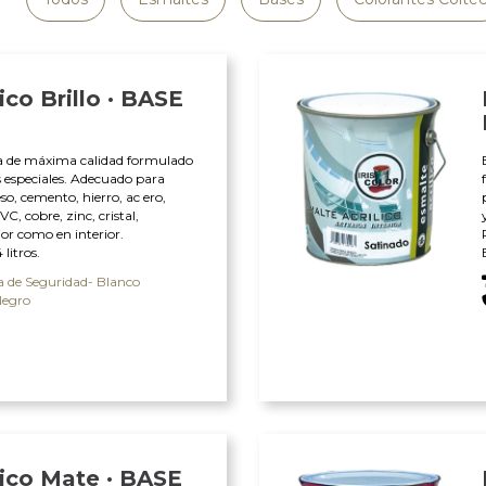
ico Brillo · BASE
ua de máxima calidad formulado
as especiales. Adecuado para
so, cemento, hierro, ac ero,
, cobre, zinc, cristal,
ior como en interior.
litros.
a de Seguridad- Blanco
Negro
lico Mate · BASE