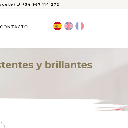
bacete)
+34 967 114 272
CONTACTO
entes y brillantes
c