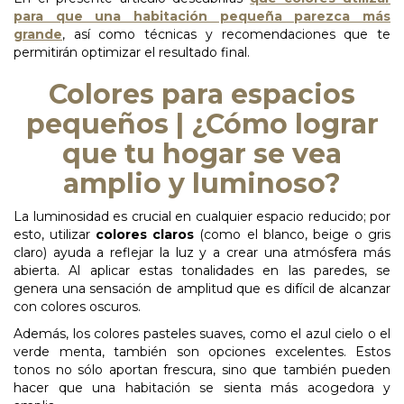
para que una habitación pequeña parezca más
grande
, así como técnicas y recomendaciones que te
permitirán optimizar el resultado final.
Colores para espacios
pequeños | ¿Cómo lograr
que tu hogar se vea
amplio y luminoso?
La luminosidad es crucial en cualquier espacio reducido; por
esto, utilizar
colores claros
(como
el
blanco,
beige
o
gris
claro) ayuda
a
reflejar
la
luz
y
a
crear
una
atmósfera
más
abierta.
Al aplicar estas tonalidades en las paredes, se
genera una sensación de amplitud que es difícil de alcanzar
con colores oscuros.
Además, los colores pasteles suaves, como el azul cielo o el
verde menta, también son opciones excelentes. Estos
tonos no sólo aportan frescura, sino que también pueden
hacer que una habitación se sienta más acogedora y