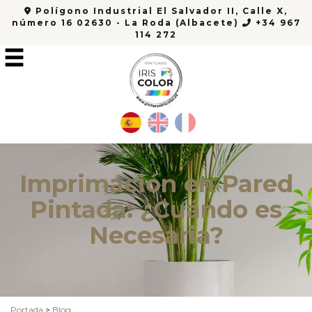
Polígono Industrial El Salvador II, Calle X,
número 16 02630 - La Roda (Albacete)
+34 967
114 272
Imprimación en Pared
Pintada: ¿Cuándo es
Necesaria?
Portada
>
Blog