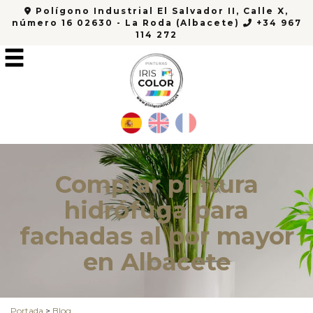
Polígono Industrial El Salvador II, Calle X,
número 16 02630 - La Roda (Albacete)
+34 967
114 272
Comprar pintura
hidrófuga para
fachadas al por mayor
en Albacete
Portada
>
Blog