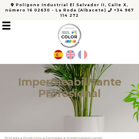
Polígono Industrial El Salvador II, Calle X,
número 16 02630 - La Roda (Albacete)
+34 967
114 272
Impermeabilizante
Profesional
Portada
>
Productos
>
Fachadas
>
Impermeabilizantes