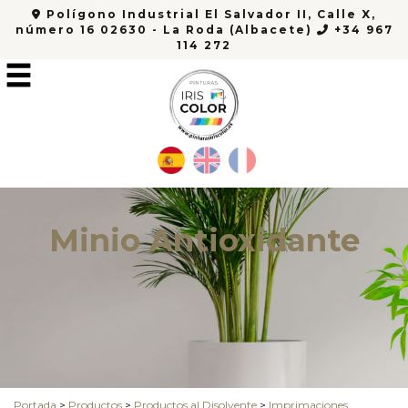
Polígono Industrial El Salvador II, Calle X,
número 16 02630 - La Roda (Albacete)
+34 967
114 272
Minio Antioxidante
Portada
>
Productos
>
Productos al Disolvente
>
Imprimaciones