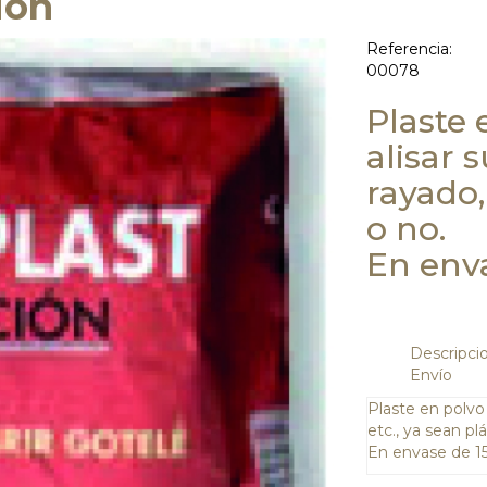
ión
Referencia:
00078
Plaste 
alisar 
rayado,
o no.
En enva
Descripci
Envío
Plaste en polvo 
etc., ya sean plá
En envase de 15 