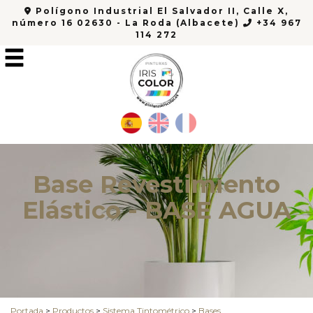
Polígono Industrial El Salvador II, Calle X,
número 16 02630 - La Roda (Albacete)
+34 967
114 272
Base Revestimiento
Elástico - BASE AGUA
Portada
>
Productos
>
Sistema Tintométrico
>
Bases