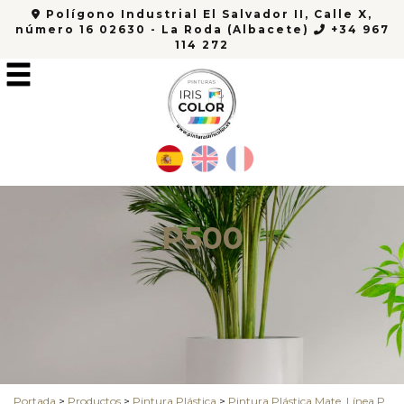
Polígono Industrial El Salvador II, Calle X,
número 16 02630 - La Roda (Albacete)
+34 967
114 272
P500
Portada
>
Productos
>
Pintura Plástica
>
Pintura Plástica Mate, Línea P