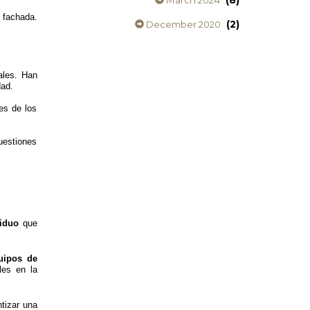
(8)
March 2024
a fachada.
(2)
December 2020
ales. Han
dad.
es de los
uestiones
siduo
que
uipos de
les en la
tizar una