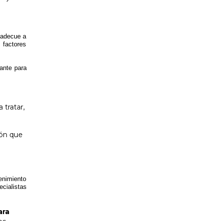
 adecue a
 factores
cante para
 tratar,
ión que
enimiento
cialistas
ara