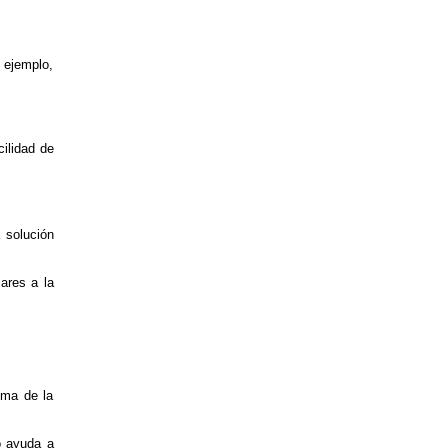
 ejemplo,
cilidad de
 solución
ares a la
ima de la
o ayuda a