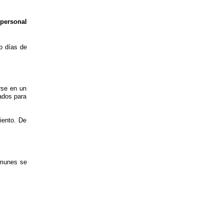
personal
do días de
rse en un
rados para
iento. De
omunes se