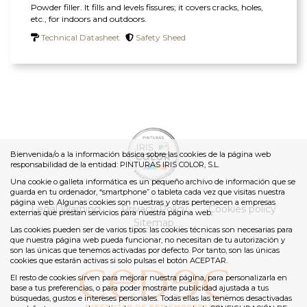
Powder filler. It fills and levels fissures; it covers cracks, holes,
etc., for indoors and outdoors.
Technical Datasheet
Safety Sheed
Bienvenida/o a la información básica sobre las cookies de la página web
responsabilidad de la entidad: PINTURAS IRIS COLOR, S.L.
Una cookie o galleta informática es un pequeño archivo de información que se
guarda en tu ordenador, “smartphone” o tableta cada vez que visitas nuestra
página web. Algunas cookies son nuestras y otras pertenecen a empresas
Legal Warning
Privacy Policy
Cookies policy
externas que prestan servicios para nuestra página web.
Sitemap
Las cookies pueden ser de varios tipos: las cookies técnicas son necesarias para
que nuestra página web pueda funcionar, no necesitan de tu autorización y
son las únicas que tenemos activadas por defecto. Por tanto, son las únicas
cookies que estarán activas si solo pulsas el botón ACEPTAR.
El resto de cookies sirven para mejorar nuestra página, para personalizarla en
base a tus preferencias, o para poder mostrarte publicidad ajustada a tus
búsquedas, gustos e intereses personales. Todas ellas las tenemos desactivadas