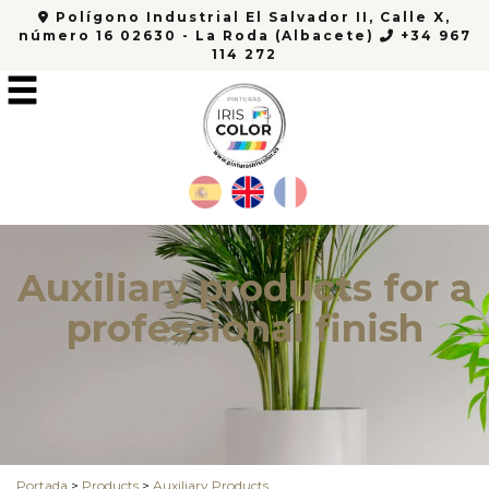
Polígono Industrial El Salvador II, Calle X,
número 16 02630 - La Roda (Albacete)
+34 967
114 272
Auxiliary products for a
professional finish
Portada
>
Products
>
Auxiliary Products