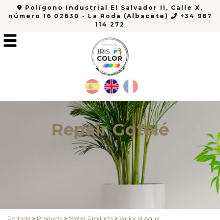
Polígono Industrial El Salvador II, Calle X,
número 16 02630 - La Roda (Albacete)
+34 967
114 272
Repair Gotelé
Portada
>
Products
>
Water Products
>
Varios al Agua