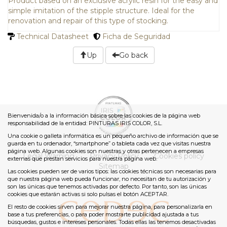
Product based on an exclusive acrylic resin for the easy and
simple imitation of the stipple structure. Ideal for the
renovation and repair of this type of stocking.
Technical Datasheet
Ficha de Seguridad
Up
Go back
Bienvenida/o a la información básica sobre las cookies de la página web
responsabilidad de la entidad: PINTURAS IRIS COLOR, S.L.
Una cookie o galleta informática es un pequeño archivo de información que se
guarda en tu ordenador, “smartphone” o tableta cada vez que visitas nuestra
página web. Algunas cookies son nuestras y otras pertenecen a empresas
Legal Warning
Privacy Policy
Cookies policy
externas que prestan servicios para nuestra página web.
Sitemap
Las cookies pueden ser de varios tipos: las cookies técnicas son necesarias para
que nuestra página web pueda funcionar, no necesitan de tu autorización y
son las únicas que tenemos activadas por defecto. Por tanto, son las únicas
cookies que estarán activas si solo pulsas el botón ACEPTAR.
El resto de cookies sirven para mejorar nuestra página, para personalizarla en
base a tus preferencias, o para poder mostrarte publicidad ajustada a tus
búsquedas, gustos e intereses personales. Todas ellas las tenemos desactivadas