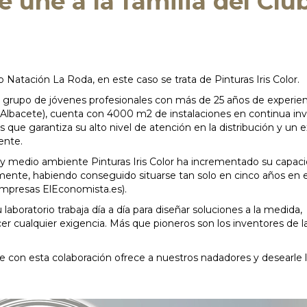
se une a la familia del Clu
b Natación La Roda, en este caso se trata de Pinturas Iris Color.
un grupo de jóvenes profesionales con más de 25 años de experie
Albacete), cuenta con 4000 m2 de instalaciones en continua inv
s que garantiza su alto nivel de atención en la distribución y un 
ente.
 y medio ambiente Pinturas Iris Color ha incrementado su capac
nte, habiendo conseguido situarse tan solo en cinco años en e
Empresas ElEconomista.es).
laboratorio trabaja día a día para diseñar soluciones a la medida,
cer cualquier exigencia. Más que pioneros son los inventores de l
que con esta colaboración ofrece a nuestros nadadores y desearle 