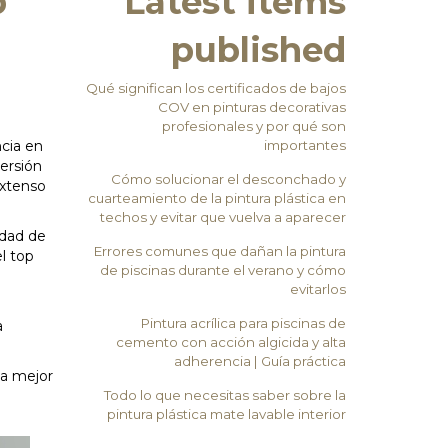
b
Latest items
published
Qué significan los certificados de bajos
COV en pinturas decorativas
profesionales y por qué son
ncia en
importantes
ersión
Cómo solucionar el desconchado y
extenso
cuarteamiento de la pintura plástica en
techos y evitar que vuelva a aparecer
idad de
Errores comunes que dañan la pintura
l top
de piscinas durante el verano y cómo
evitarlos
Pintura acrílica para piscinas de
a
cemento con acción algicida y alta
adherencia | Guía práctica
la mejor
Todo lo que necesitas saber sobre la
pintura plástica mate lavable interior