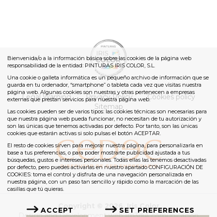
Bienvenida/o a la información básica sobre las cookies de la página web
responsabilidad de la entidad: PINTURAS IRIS COLOR, S.L.
Una cookie o galleta informática es un pequeño archivo de información que se
guarda en tu ordenador, “smartphone” o tableta cada vez que visitas nuestra
página web. Algunas cookies son nuestras y otras pertenecen a empresas
Legal Warning
Privacy Policy
Cookies policy
externas que prestan servicios para nuestra página web.
Sitemap
Las cookies pueden ser de varios tipos: las cookies técnicas son necesarias para
que nuestra página web pueda funcionar, no necesitan de tu autorización y
son las únicas que tenemos activadas por defecto. Por tanto, son las únicas
cookies que estarán activas si solo pulsas el botón ACEPTAR.
El resto de cookies sirven para mejorar nuestra página, para personalizarla en
base a tus preferencias, o para poder mostrarte publicidad ajustada a tus
búsquedas, gustos e intereses personales. Todas ellas las tenemos desactivadas
por defecto, pero puedes activarlas en nuestro apartado CONFIGURACIÓN DE
COOKIES: toma el control y disfruta de una navegación personalizada en
nuestra página, con un paso tan sencillo y rápido como la marcación de las
casillas que tú quieras.
Copyright © 2026. Iris Color
ACCEPT
SET PREFERENCES
Design and Development web Im3diA comunicación